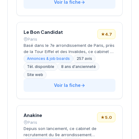
Monceau dans le 8e arrondissement de Paris,
Voir la fiche
à proximité du Parc Monceau, l'équipe
accompagne les entreprises franciliennes
dans leurs recherches de talents avec une
approche personnalisée.
Le Bon Candidat
★
4.7
Paris
Basé dans le 7e arrondissement de Paris, près
de la Tour Eiffel et des Invalides, ce cabinet de
recrutement bénéficie d'une localisation
Annonces & job boards
257 avis
prestigieuse au cœur de la capitale. Installé
Tél. disponible
8 ans d'ancienneté
rue de Bellechasse, il accompagne les
Site web
entreprises dans leurs recrutements avec une
approche personnalisée. La structure affiche
Voir la fiche
une excellente réputation auprès de sa
clientèle, témoignée par une note de 4.7/5 sur
plus de 250 avis Google. Cette
reconnaissance client illustre la qualité de ses
prestations de conseil en recrutement.
Anakine
★
5.0
Paris
Depuis son lancement, ce cabinet de
recrutement du 9e arrondissement