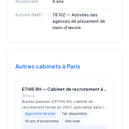
Ancienneté
8 ans
Activité (NAF)
78.10Z — Activités des
agences de placement de
main-d'œuvre
Autres cabinets à Paris
ETHIS RH — Cabinet de recrutement à Paris
Paris
Bureau parisien d'ETHIS RH, cabinet de
recrutement fondé en 2007, spécialisé dans le
conseil en ressources humaines, le
Approche directe
Tél. disponible
recrutement de cadres et dirigeants, le
19 ans d'ancienneté
Site web
coaching et l'outplacement. Situé au 16 rue de