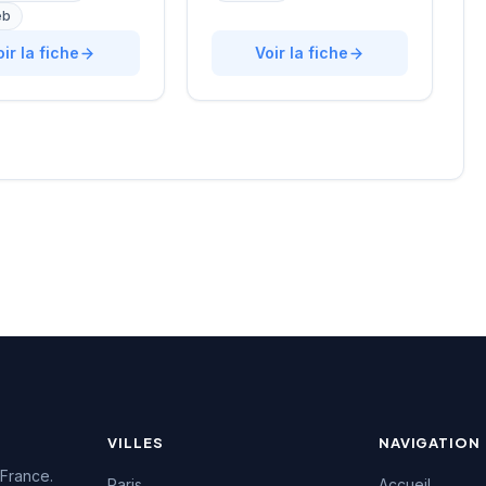
ellechasse, il
digital et de la tech. Basée
eb
gne les entreprises
rue de Clichy dans le
urs recrutements
oir la fiche
quartier Opéra-Grands
Voir la fiche
e approche
Boulevards, la structure
lisée. La structure
développe une expertise
une excellente
particulière sur les profils
on auprès de sa
techniques et commerciaux
e, témoignée par une
des secteurs innovants.
4.7/5 sur plus de
L'équipe intervient tant sur
 Google. Cette
des recrutements
issance client
permanents que sur des
la qualité de ses
missions de conseil en
ons de conseil en
ressources humaines. La
ment.
notation maximale de 5/5
sur Google témoigne de la
satisfaction des clients
accompagnés.
VILLES
NAVIGATION
 France.
Paris
Accueil