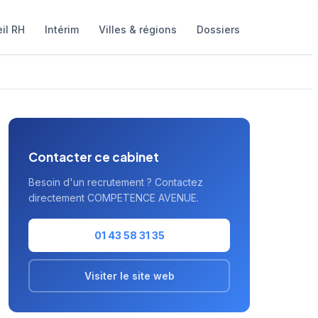
il RH
Intérim
Villes & régions
Dossiers
Contacter ce cabinet
Besoin d'un recrutement ? Contactez
directement COMPETENCE AVENUE.
01 43 58 31 35
Visiter le site web