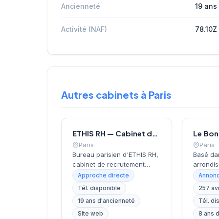
Ancienneté
19 ans
Activité (NAF)
78.10Z
Autres cabinets à Paris
ETHIS RH — Cabinet de recrutement à Paris
Paris
Paris
Bureau parisien d'ETHIS RH,
Basé da
cabinet de recrutement
arrondis
fondé en 2007, spécialisé
près de 
Approche directe
Annonc
dans le conseil en
Invalide
Tél. disponible
257 av
ressources humaines, le
recrute
19 ans d'ancienneté
Tél. di
recrutement de cadres et
localisa
dirigeants, le coaching et
cœur de 
Site web
8 ans 