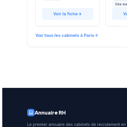
l'outplacement. Situé au 16
rue de B
Site w
rue de Monceau dans le 8e
accompa
arrondissement de Paris, à
Voir la fiche
dans le
V
proximité du Parc Monceau,
avec un
l'équipe accompagne les
personna
entreprises franciliennes
affiche 
Voir tous les cabinets à Paris
dans leurs recherches de
réputati
talents avec une approche
clientèl
personnalisée.
note de 
250 avis
reconna
illustre 
prestati
recrute
Annuaire RH
Le premier annuaire des cabinets de recrutement en