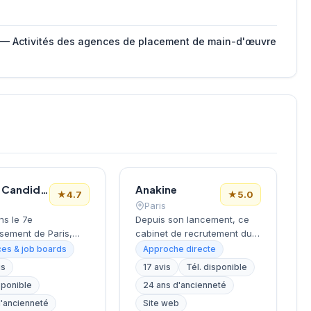
 — Activités des agences de placement de main-d'œuvre
Le Bon Candidat
Anakine
★
4.7
★
5.0
Paris
ns le 7e
Depuis son lancement, ce
sement de Paris,
cabinet de recrutement du
la Tour Eiffel et des
9e arrondissement
es & job boards
Approche directe
s, ce cabinet de
accompagne les entreprises
is
17 avis
Tél. disponible
ment bénéficie d'une
dans leurs recherches de
sponible
24 ans d'ancienneté
tion prestigieuse au
talents, avec une approche
la capitale. Installé
centrée sur les métiers du
d'ancienneté
Site web