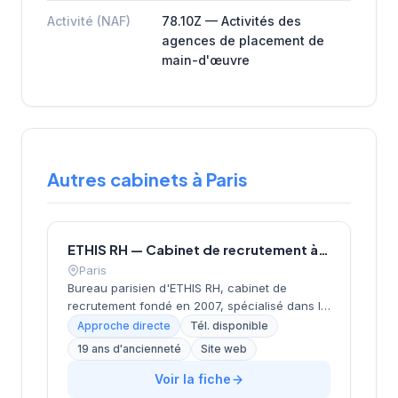
Activité (NAF)
78.10Z — Activités des
agences de placement de
main-d'œuvre
Autres cabinets à Paris
ETHIS RH — Cabinet de recrutement à Paris
Paris
Bureau parisien d'ETHIS RH, cabinet de
recrutement fondé en 2007, spécialisé dans le
conseil en ressources humaines, le
Approche directe
Tél. disponible
recrutement de cadres et dirigeants, le
19 ans d'ancienneté
Site web
coaching et l'outplacement. Situé au 16 rue de
Monceau dans le 8e arrondissement de Paris,
Voir la fiche
à proximité du Parc Monceau, l'équipe