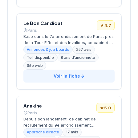
accompagne les entreprises franciliennes
dans leurs recherches de talents avec une
approche personnalisée.
Le Bon Candidat
★
4.7
Paris
Basé dans le 7e arrondissement de Paris, près
de la Tour Eiffel et des Invalides, ce cabinet de
recrutement bénéficie d'une localisation
Annonces & job boards
257 avis
prestigieuse au cœur de la capitale. Installé
Tél. disponible
8 ans d'ancienneté
rue de Bellechasse, il accompagne les
Site web
entreprises dans leurs recrutements avec une
approche personnalisée. La structure affiche
Voir la fiche
une excellente réputation auprès de sa
clientèle, témoignée par une note de 4.7/5 sur
plus de 250 avis Google. Cette
reconnaissance client illustre la qualité de ses
prestations de conseil en recrutement.
Anakine
★
5.0
Paris
Depuis son lancement, ce cabinet de
recrutement du 9e arrondissement
accompagne les entreprises dans leurs
Approche directe
17 avis
recherches de talents, avec une approche