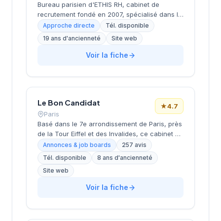
Bureau parisien d'ETHIS RH, cabinet de
recrutement fondé en 2007, spécialisé dans le
conseil en ressources humaines, le
Approche directe
Tél. disponible
recrutement de cadres et dirigeants, le
19 ans d'ancienneté
Site web
coaching et l'outplacement. Situé au 16 rue de
Monceau dans le 8e arrondissement de Paris,
Voir la fiche
à proximité du Parc Monceau, l'équipe
accompagne les entreprises franciliennes
dans leurs recherches de talents avec une
approche personnalisée.
Le Bon Candidat
★
4.7
Paris
Basé dans le 7e arrondissement de Paris, près
de la Tour Eiffel et des Invalides, ce cabinet de
recrutement bénéficie d'une localisation
Annonces & job boards
257 avis
prestigieuse au cœur de la capitale. Installé
Tél. disponible
8 ans d'ancienneté
rue de Bellechasse, il accompagne les
Site web
entreprises dans leurs recrutements avec une
approche personnalisée. La structure affiche
Voir la fiche
une excellente réputation auprès de sa
clientèle, témoignée par une note de 4.7/5 sur
plus de 250 avis Google. Cette