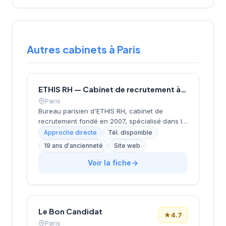
Autres cabinets à Paris
ETHIS RH — Cabinet de recrutement à Paris
Paris
Bureau parisien d'ETHIS RH, cabinet de
recrutement fondé en 2007, spécialisé dans le
conseil en ressources humaines, le
Approche directe
Tél. disponible
recrutement de cadres et dirigeants, le
19 ans d'ancienneté
Site web
coaching et l'outplacement. Situé au 16 rue de
Monceau dans le 8e arrondissement de Paris,
Voir la fiche
à proximité du Parc Monceau, l'équipe
accompagne les entreprises franciliennes
dans leurs recherches de talents avec une
approche personnalisée.
Le Bon Candidat
★
4.7
Paris