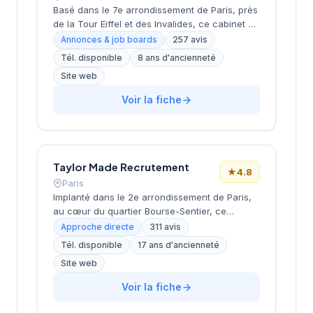
Basé dans le 7e arrondissement de Paris, près
de la Tour Eiffel et des Invalides, ce cabinet de
recrutement bénéficie d'une localisation
Annonces & job boards
257 avis
prestigieuse au cœur de la capitale. Installé
Tél. disponible
8 ans d'ancienneté
rue de Bellechasse, il accompagne les
Site web
entreprises dans leurs recrutements avec une
approche personnalisée. La structure affiche
Voir la fiche
une excellente réputation auprès de sa
clientèle, témoignée par une note de 4.7/5 sur
plus de 250 avis Google. Cette
reconnaissance client illustre la qualité de ses
prestations de conseil en recrutement.
Taylor Made Recrutement
★
4.8
Paris
Implanté dans le 2e arrondissement de Paris,
au cœur du quartier Bourse-Sentier, ce
cabinet de recrutement bénéficie d'un
Approche directe
311 avis
positionnement stratégique dans un secteur
Tél. disponible
17 ans d'ancienneté
économique dynamique. L'entreprise affiche
Site web
une notation Google de 4,8/5 sur la base de
311 avis clients, témoignant d'un niveau de
Voir la fiche
satisfaction élevé. Cette performance
commerciale reflète la qualité des services