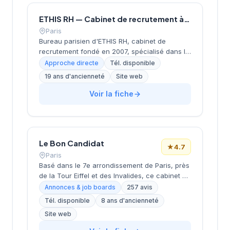
ETHIS RH — Cabinet de recrutement à Paris
Paris
Bureau parisien d'ETHIS RH, cabinet de
recrutement fondé en 2007, spécialisé dans le
conseil en ressources humaines, le
Approche directe
Tél. disponible
recrutement de cadres et dirigeants, le
19 ans d'ancienneté
Site web
coaching et l'outplacement. Situé au 16 rue de
Monceau dans le 8e arrondissement de Paris,
Voir la fiche
à proximité du Parc Monceau, l'équipe
accompagne les entreprises franciliennes
dans leurs recherches de talents avec une
approche personnalisée.
Le Bon Candidat
★
4.7
Paris
Basé dans le 7e arrondissement de Paris, près
de la Tour Eiffel et des Invalides, ce cabinet de
recrutement bénéficie d'une localisation
Annonces & job boards
257 avis
prestigieuse au cœur de la capitale. Installé
Tél. disponible
8 ans d'ancienneté
rue de Bellechasse, il accompagne les
Site web
entreprises dans leurs recrutements avec une
approche personnalisée. La structure affiche