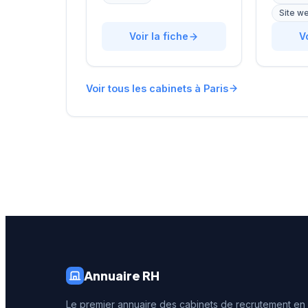
l'outplacement. Situé au 16
rue de B
Site w
rue de Monceau dans le 8e
accompa
arrondissement de Paris, à
Voir la fiche
dans le
V
proximité du Parc Monceau,
avec un
l'équipe accompagne les
personna
entreprises franciliennes
affiche 
Voir tous les cabinets à Paris
dans leurs recherches de
réputati
talents avec une approche
clientèl
personnalisée.
note de 
250 avis
reconna
illustre 
prestati
recrute
Annuaire RH
Le premier annuaire des cabinets de recrutement en