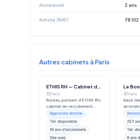
Ancienneté
2 ans
Activité (NAF)
78.10Z
Autres cabinets à Paris
ETHIS RH — Cabinet de recrutement à Paris
Paris
Paris
Bureau parisien d'ETHIS RH,
Basé da
cabinet de recrutement
arrondis
fondé en 2007, spécialisé
près de 
Approche directe
Annonc
dans le conseil en
Invalide
Tél. disponible
257 av
ressources humaines, le
recrute
19 ans d'ancienneté
Tél. di
recrutement de cadres et
localisa
dirigeants, le coaching et
cœur de 
Site web
8 ans 