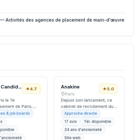
 — Activités des agences de placement de main-d'œuvre
Le Bon Candidat
Anakine
★
4.7
★
5.0
Paris
ns le 7e
Depuis son lancement, ce
sement de Paris,
cabinet de recrutement du
la Tour Eiffel et des
9e arrondissement
es & job boards
Approche directe
s, ce cabinet de
accompagne les entreprises
is
17 avis
Tél. disponible
ment bénéficie d'une
dans leurs recherches de
sponible
24 ans d'ancienneté
tion prestigieuse au
talents, avec une approche
la capitale. Installé
centrée sur les métiers du
d'ancienneté
Site web