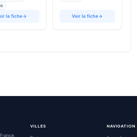
ellechasse, il
digital et de la tech. Basée
eb
gne les entreprises
rue de Clichy dans le
urs recrutements
oir la fiche
quartier Opéra-Grands
Voir la fiche
e approche
Boulevards, la structure
lisée. La structure
développe une expertise
une excellente
particulière sur les profils
on auprès de sa
techniques et commerciaux
e, témoignée par une
des secteurs innovants.
4.7/5 sur plus de
L'équipe intervient tant sur
 Google. Cette
des recrutements
issance client
permanents que sur des
la qualité de ses
missions de conseil en
ons de conseil en
ressources humaines. La
ment.
notation maximale de 5/5
sur Google témoigne de la
satisfaction des clients
accompagnés.
VILLES
NAVIGATION
 France.