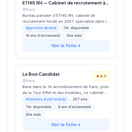
ETHIS RH — Cabinet de recrutement à Paris
Paris
Bureau parisien d'ETHIS RH, cabinet de
recrutement fondé en 2007, spécialisé dans le
conseil en ressources humaines, le
Approche directe
Tél. disponible
recrutement de cadres et dirigeants, le
19 ans d'ancienneté
Site web
coaching et l'outplacement. Situé au 16 rue de
Monceau dans le 8e arrondissement de Paris,
Voir la fiche
à proximité du Parc Monceau, l'équipe
accompagne les entreprises franciliennes
dans leurs recherches de talents avec une
approche personnalisée.
Le Bon Candidat
★
4.7
Paris
Basé dans le 7e arrondissement de Paris, près
de la Tour Eiffel et des Invalides, ce cabinet de
recrutement bénéficie d'une localisation
Annonces & job boards
257 avis
prestigieuse au cœur de la capitale. Installé
Tél. disponible
8 ans d'ancienneté
rue de Bellechasse, il accompagne les
Site web
entreprises dans leurs recrutements avec une
approche personnalisée. La structure affiche
Voir la fiche
une excellente réputation auprès de sa