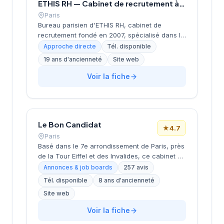
ETHIS RH — Cabinet de recrutement à Paris
Paris
Bureau parisien d'ETHIS RH, cabinet de
recrutement fondé en 2007, spécialisé dans le
conseil en ressources humaines, le
Approche directe
Tél. disponible
recrutement de cadres et dirigeants, le
19 ans d'ancienneté
Site web
coaching et l'outplacement. Situé au 16 rue de
Monceau dans le 8e arrondissement de Paris,
Voir la fiche
à proximité du Parc Monceau, l'équipe
accompagne les entreprises franciliennes
dans leurs recherches de talents avec une
approche personnalisée.
Le Bon Candidat
★
4.7
Paris
Basé dans le 7e arrondissement de Paris, près
de la Tour Eiffel et des Invalides, ce cabinet de
recrutement bénéficie d'une localisation
Annonces & job boards
257 avis
prestigieuse au cœur de la capitale. Installé
Tél. disponible
8 ans d'ancienneté
rue de Bellechasse, il accompagne les
Site web
entreprises dans leurs recrutements avec une
approche personnalisée. La structure affiche
Voir la fiche
une excellente réputation auprès de sa