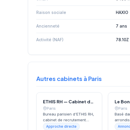
Raison sociale
HAXIO
Ancienneté
7 ans
Activité (NAF)
78.10Z
Autres cabinets à Paris
ETHIS RH — Cabinet de recrutement à Paris
Paris
Paris
Bureau parisien d'ETHIS RH,
Basé da
cabinet de recrutement
arrondis
fondé en 2007, spécialisé
près de 
Approche directe
Annonc