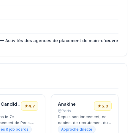
 — Activités des agences de placement de main-d'œuvre
Le Bon Candidat
Anakine
★
4.7
★
5.0
Paris
ns le 7e
Depuis son lancement, ce
sement de Paris,
cabinet de recrutement du
la Tour Eiffel et des
9e arrondissement
es & job boards
Approche directe