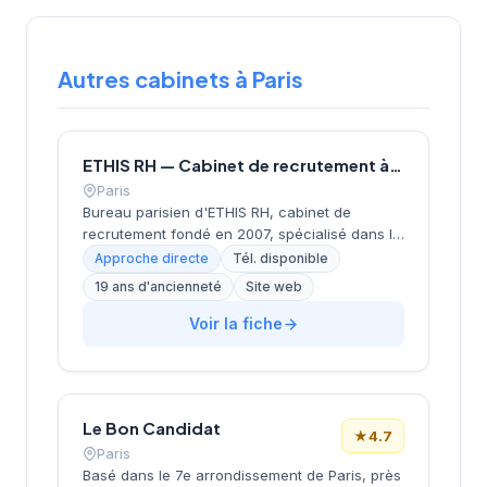
Autres cabinets à Paris
ETHIS RH — Cabinet de recrutement à Paris
Paris
Bureau parisien d'ETHIS RH, cabinet de
recrutement fondé en 2007, spécialisé dans le
conseil en ressources humaines, le
Approche directe
Tél. disponible
recrutement de cadres et dirigeants, le
19 ans d'ancienneté
Site web
coaching et l'outplacement. Situé au 16 rue de
Monceau dans le 8e arrondissement de Paris,
Voir la fiche
à proximité du Parc Monceau, l'équipe
accompagne les entreprises franciliennes
dans leurs recherches de talents avec une
approche personnalisée.
Le Bon Candidat
★
4.7
Paris
Basé dans le 7e arrondissement de Paris, près