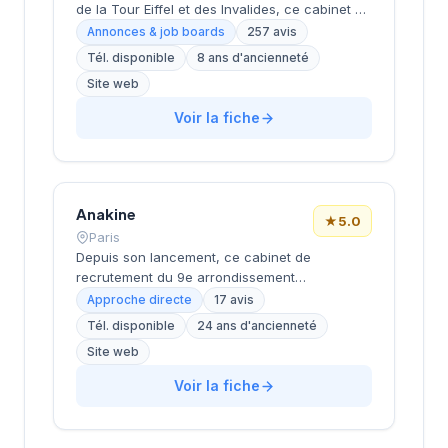
de la Tour Eiffel et des Invalides, ce cabinet de
recrutement bénéficie d'une localisation
Annonces & job boards
257 avis
prestigieuse au cœur de la capitale. Installé
Tél. disponible
8 ans d'ancienneté
rue de Bellechasse, il accompagne les
Site web
entreprises dans leurs recrutements avec une
approche personnalisée. La structure affiche
Voir la fiche
une excellente réputation auprès de sa
clientèle, témoignée par une note de 4.7/5 sur
plus de 250 avis Google. Cette
reconnaissance client illustre la qualité de ses
prestations de conseil en recrutement.
Anakine
★
5.0
Paris
Depuis son lancement, ce cabinet de
recrutement du 9e arrondissement
accompagne les entreprises dans leurs
Approche directe
17 avis
recherches de talents, avec une approche
Tél. disponible
24 ans d'ancienneté
centrée sur les métiers du digital et de la tech.
Site web
Basée rue de Clichy dans le quartier Opéra-
Grands Boulevards, la structure développe
Voir la fiche
une expertise particulière sur les profils
techniques et commerciaux des secteurs
innovants. L'équipe intervient tant sur des