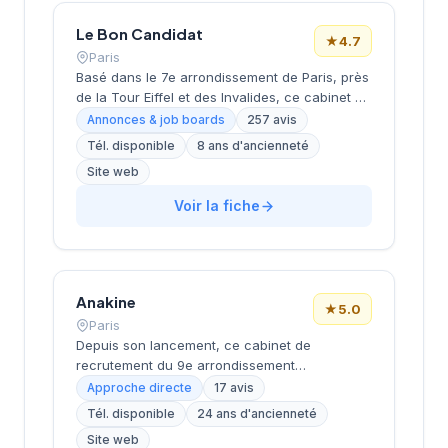
approche personnalisée.
Le Bon Candidat
★
4.7
Paris
Basé dans le 7e arrondissement de Paris, près
de la Tour Eiffel et des Invalides, ce cabinet de
recrutement bénéficie d'une localisation
Annonces & job boards
257 avis
prestigieuse au cœur de la capitale. Installé
Tél. disponible
8 ans d'ancienneté
rue de Bellechasse, il accompagne les
Site web
entreprises dans leurs recrutements avec une
approche personnalisée. La structure affiche
Voir la fiche
une excellente réputation auprès de sa
clientèle, témoignée par une note de 4.7/5 sur
plus de 250 avis Google. Cette
reconnaissance client illustre la qualité de ses
prestations de conseil en recrutement.
Anakine
★
5.0
Paris
Depuis son lancement, ce cabinet de
recrutement du 9e arrondissement
accompagne les entreprises dans leurs
Approche directe
17 avis
recherches de talents, avec une approche
Tél. disponible
24 ans d'ancienneté
centrée sur les métiers du digital et de la tech.
Site web
Basée rue de Clichy dans le quartier Opéra-