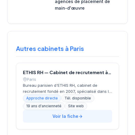
agences de placement de
main-d'œuvre
Autres cabinets à Paris
ETHIS RH — Cabinet de recrutement à Paris
Paris
Bureau parisien d'ETHIS RH, cabinet de
recrutement fondé en 2007, spécialisé dans le
conseil en ressources humaines, le
Approche directe
Tél. disponible
recrutement de cadres et dirigeants, le
19 ans d'ancienneté
Site web
coaching et l'outplacement. Situé au 16 rue de
Monceau dans le 8e arrondissement de Paris,
Voir la fiche
à proximité du Parc Monceau, l'équipe
accompagne les entreprises franciliennes
dans leurs recherches de talents avec une