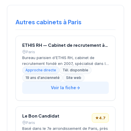
Autres cabinets à Paris
ETHIS RH — Cabinet de recrutement à Paris
Paris
Bureau parisien d'ETHIS RH, cabinet de
recrutement fondé en 2007, spécialisé dans le
conseil en ressources humaines, le
Approche directe
Tél. disponible
recrutement de cadres et dirigeants, le
19 ans d'ancienneté
Site web
coaching et l'outplacement. Situé au 16 rue de
Monceau dans le 8e arrondissement de Paris,
Voir la fiche
à proximité du Parc Monceau, l'équipe
accompagne les entreprises franciliennes
dans leurs recherches de talents avec une
approche personnalisée.
Le Bon Candidat
★
4.7
Paris
Basé dans le 7e arrondissement de Paris, près