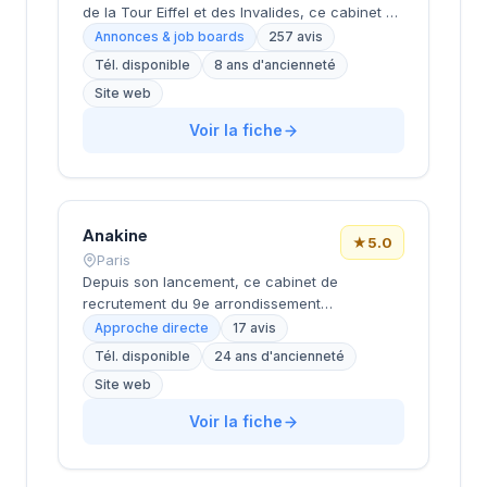
de la Tour Eiffel et des Invalides, ce cabinet de
recrutement bénéficie d'une localisation
Annonces & job boards
257 avis
prestigieuse au cœur de la capitale. Installé
Tél. disponible
8 ans d'ancienneté
rue de Bellechasse, il accompagne les
Site web
entreprises dans leurs recrutements avec une
approche personnalisée. La structure affiche
Voir la fiche
une excellente réputation auprès de sa
clientèle, témoignée par une note de 4.7/5 sur
plus de 250 avis Google. Cette
reconnaissance client illustre la qualité de ses
prestations de conseil en recrutement.
Anakine
★
5.0
Paris
Depuis son lancement, ce cabinet de
recrutement du 9e arrondissement
accompagne les entreprises dans leurs
Approche directe
17 avis
recherches de talents, avec une approche
Tél. disponible
24 ans d'ancienneté
centrée sur les métiers du digital et de la tech.
Site web
Basée rue de Clichy dans le quartier Opéra-
Grands Boulevards, la structure développe
Voir la fiche
une expertise particulière sur les profils
techniques et commerciaux des secteurs
innovants. L'équipe intervient tant sur des