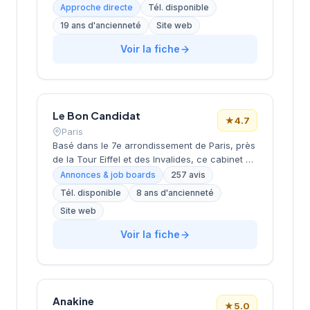
conseil en ressources humaines, le
Approche directe
Tél. disponible
recrutement de cadres et dirigeants, le
19 ans d'ancienneté
Site web
coaching et l'outplacement. Situé au 16 rue de
Monceau dans le 8e arrondissement de Paris,
Voir la fiche
à proximité du Parc Monceau, l'équipe
accompagne les entreprises franciliennes
dans leurs recherches de talents avec une
approche personnalisée.
Le Bon Candidat
★
4.7
Paris
Basé dans le 7e arrondissement de Paris, près
de la Tour Eiffel et des Invalides, ce cabinet de
recrutement bénéficie d'une localisation
Annonces & job boards
257 avis
prestigieuse au cœur de la capitale. Installé
Tél. disponible
8 ans d'ancienneté
rue de Bellechasse, il accompagne les
Site web
entreprises dans leurs recrutements avec une
approche personnalisée. La structure affiche
Voir la fiche
une excellente réputation auprès de sa
clientèle, témoignée par une note de 4.7/5 sur
plus de 250 avis Google. Cette
reconnaissance client illustre la qualité de ses
prestations de conseil en recrutement.
Anakine
★
5.0