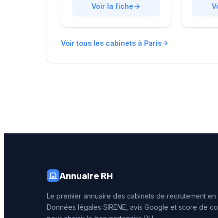
arrondissement de Paris, à
Voir la fiche
dans le
V
proximité du Parc Monceau,
avec un
l'équipe accompagne les
personna
entreprises franciliennes
affiche 
Voir tous les cabinets à Paris
dans leurs recherches de
réputati
talents avec une approche
clientèl
personnalisée.
note de 
250 avis
reconna
illustre 
prestati
recrute
Annuaire RH
Le premier annuaire des cabinets de recrutement en
Données légales SIRENE, avis Google et score de co