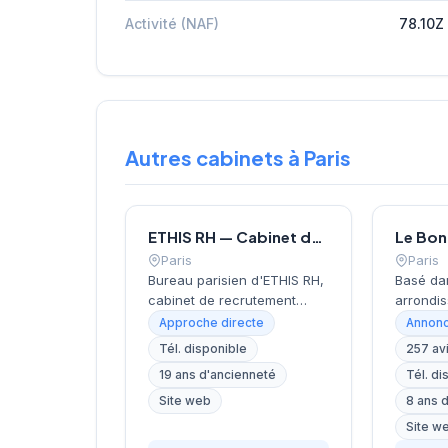
Activité (NAF)
78.10Z
Autres cabinets à Paris
ETHIS RH — Cabinet de recrutement à Paris
Paris
Paris
Bureau parisien d'ETHIS RH,
Basé da
cabinet de recrutement
arrondis
fondé en 2007, spécialisé
près de 
Approche directe
Annonc
dans le conseil en
Invalide
Tél. disponible
257 av
ressources humaines, le
recrute
19 ans d'ancienneté
Tél. di
recrutement de cadres et
localisa
dirigeants, le coaching et
cœur de 
Site web
8 ans 
l'outplacement. Situé au 16
rue de B
Site w
rue de Monceau dans le 8e
accompa