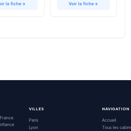
urs recrutements
oir la fiche
quartier Opéra-Grands
Voir la fiche
e approche
Boulevards, la structure
lisée. La structure
développe une expertise
une excellente
particulière sur les profils
on auprès de sa
techniques et commerciaux
e, témoignée par une
des secteurs innovants.
4.7/5 sur plus de
L'équipe intervient tant sur
 Google. Cette
des recrutements
issance client
permanents que sur des
la qualité de ses
missions de conseil en
ons de conseil en
ressources humaines. La
ment.
notation maximale de 5/5
sur Google témoigne de la
satisfaction des clients
accompagnés.
VILLES
NAVIGATION
 France.
Paris
Accueil
nfiance
Lyon
Tous les cabin