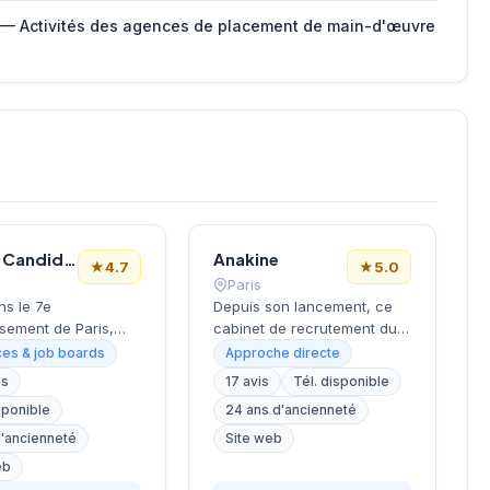
 — Activités des agences de placement de main-d'œuvre
Le Bon Candidat
Anakine
★
4.7
★
5.0
Paris
ns le 7e
Depuis son lancement, ce
sement de Paris,
cabinet de recrutement du
la Tour Eiffel et des
9e arrondissement
es & job boards
Approche directe
s, ce cabinet de
accompagne les entreprises
is
17 avis
Tél. disponible
ment bénéficie d'une
dans leurs recherches de
sponible
24 ans d'ancienneté
tion prestigieuse au
talents, avec une approche
la capitale. Installé
centrée sur les métiers du
d'ancienneté
Site web
ellechasse, il
digital et de la tech. Basée
eb
gne les entreprises
rue de Clichy dans le