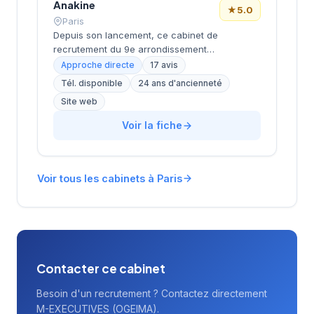
prestations de conseil en recrutement.
Anakine
★
5.0
Paris
Depuis son lancement, ce cabinet de
recrutement du 9e arrondissement
accompagne les entreprises dans leurs
Approche directe
17 avis
recherches de talents, avec une approche
Tél. disponible
24 ans d'ancienneté
centrée sur les métiers du digital et de la tech.
Site web
Basée rue de Clichy dans le quartier Opéra-
Grands Boulevards, la structure développe
Voir la fiche
une expertise particulière sur les profils
techniques et commerciaux des secteurs
innovants. L'équipe intervient tant sur des
recrutements permanents que sur des
Voir tous les cabinets à Paris
missions de conseil en ressources humaines.
La notation maximale de 5/5 sur Google
témoigne de la satisfaction des clients
accompagnés.
Contacter ce cabinet
Besoin d'un recrutement ? Contactez directement
M-EXECUTIVES (OGEIMA).