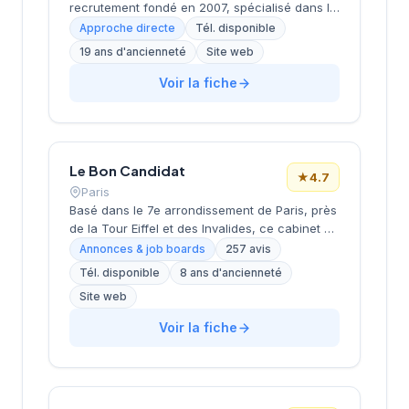
recrutement fondé en 2007, spécialisé dans le
conseil en ressources humaines, le
Approche directe
Tél. disponible
recrutement de cadres et dirigeants, le
19 ans d'ancienneté
Site web
coaching et l'outplacement. Situé au 16 rue de
Monceau dans le 8e arrondissement de Paris,
Voir la fiche
à proximité du Parc Monceau, l'équipe
accompagne les entreprises franciliennes
dans leurs recherches de talents avec une
approche personnalisée.
Le Bon Candidat
★
4.7
Paris
Basé dans le 7e arrondissement de Paris, près
de la Tour Eiffel et des Invalides, ce cabinet de
recrutement bénéficie d'une localisation
Annonces & job boards
257 avis
prestigieuse au cœur de la capitale. Installé
Tél. disponible
8 ans d'ancienneté
rue de Bellechasse, il accompagne les
Site web
entreprises dans leurs recrutements avec une
approche personnalisée. La structure affiche
Voir la fiche
une excellente réputation auprès de sa
clientèle, témoignée par une note de 4.7/5 sur
plus de 250 avis Google. Cette
reconnaissance client illustre la qualité de ses