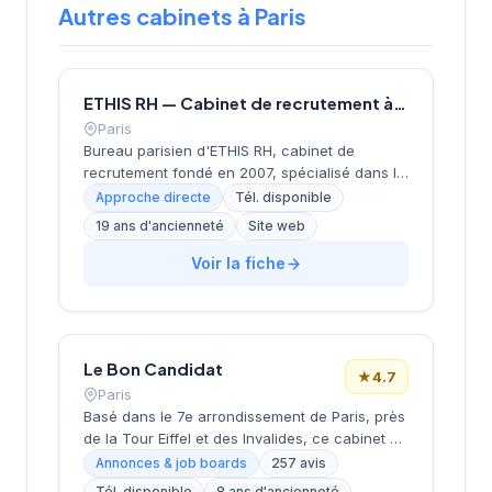
Autres cabinets à Paris
ETHIS RH — Cabinet de recrutement à Paris
Paris
Bureau parisien d'ETHIS RH, cabinet de
recrutement fondé en 2007, spécialisé dans le
conseil en ressources humaines, le
Approche directe
Tél. disponible
recrutement de cadres et dirigeants, le
19 ans d'ancienneté
Site web
coaching et l'outplacement. Situé au 16 rue de
Monceau dans le 8e arrondissement de Paris,
Voir la fiche
à proximité du Parc Monceau, l'équipe
accompagne les entreprises franciliennes
dans leurs recherches de talents avec une
approche personnalisée.
Le Bon Candidat
★
4.7
Paris
Basé dans le 7e arrondissement de Paris, près
de la Tour Eiffel et des Invalides, ce cabinet de
recrutement bénéficie d'une localisation
Annonces & job boards
257 avis
prestigieuse au cœur de la capitale. Installé