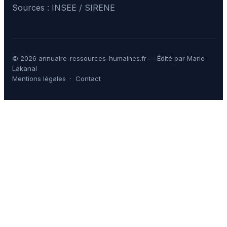
Sources : INSEE / SIRENE
© 2026 annuaire-ressources-humaines.fr — Édité par Marie
Lakanal
Mentions légales
·
Contact