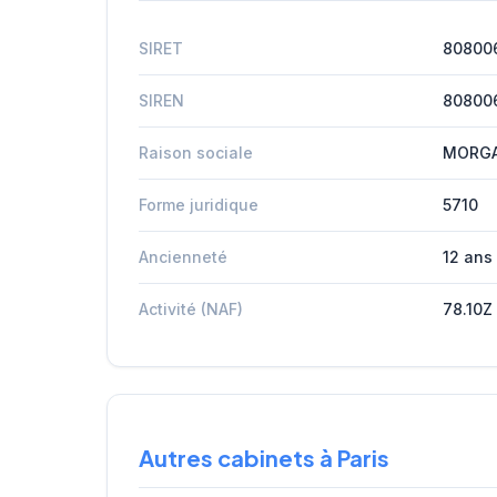
SIRET
80800
SIREN
80800
Raison sociale
MORGA
Forme juridique
5710
Ancienneté
12 ans
Activité (NAF)
78.10Z
Autres cabinets à Paris