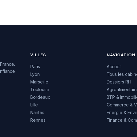
ons de conseil en
ressources humaines. La
ment.
notation maximale de 5/5
sur Google témoigne de la
satisfaction des clients
accompagnés.
VILLES
NAVIGATION
 France.
Paris
Accueil
nfiance
Lyon
Tous les cabin
Marseille
Dossiers RH
Toulouse
Agroalimentair
Bordeaux
BTP & Immobili
Lille
Commerce & V
Nantes
Énergie & Env
Rennes
Finance & Comp