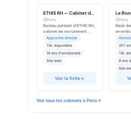
ETHIS RH — Cabinet de recrutement à Paris
Paris
Paris
Bureau parisien d'ETHIS RH,
Basé da
cabinet de recrutement
arrondis
fondé en 2007, spécialisé
près de 
Approche directe
Annonc
dans le conseil en
Invalide
Tél. disponible
257 av
ressources humaines, le
recrute
19 ans d'ancienneté
Tél. di
recrutement de cadres et
localisa
dirigeants, le coaching et
cœur de 
Site web
8 ans 
l'outplacement. Situé au 16
rue de B
Site w
rue de Monceau dans le 8e
accompa
arrondissement de Paris, à
Voir la fiche
dans le
V
proximité du Parc Monceau,
avec un
l'équipe accompagne les
personna
entreprises franciliennes
affiche 
Voir tous les cabinets à Paris
dans leurs recherches de
réputati
talents avec une approche
clientèl
personnalisée.
note de 
250 avis
reconna
illustre 