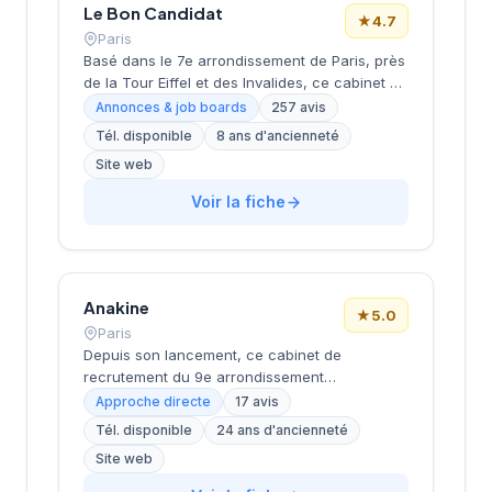
Le Bon Candidat
★
4.7
Paris
Basé dans le 7e arrondissement de Paris, près
de la Tour Eiffel et des Invalides, ce cabinet de
recrutement bénéficie d'une localisation
Annonces & job boards
257 avis
prestigieuse au cœur de la capitale. Installé
Tél. disponible
8 ans d'ancienneté
rue de Bellechasse, il accompagne les
Site web
entreprises dans leurs recrutements avec une
approche personnalisée. La structure affiche
Voir la fiche
une excellente réputation auprès de sa
clientèle, témoignée par une note de 4.7/5 sur
plus de 250 avis Google. Cette
reconnaissance client illustre la qualité de ses
prestations de conseil en recrutement.
Anakine
★
5.0
Paris
Depuis son lancement, ce cabinet de
recrutement du 9e arrondissement
accompagne les entreprises dans leurs
Approche directe
17 avis
recherches de talents, avec une approche
Tél. disponible
24 ans d'ancienneté
centrée sur les métiers du digital et de la tech.
Site web
Basée rue de Clichy dans le quartier Opéra-
Grands Boulevards, la structure développe