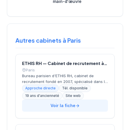
main-d'œuvre
Autres cabinets à Paris
ETHIS RH — Cabinet de recrutement à Paris
Paris
Bureau parisien d'ETHIS RH, cabinet de
recrutement fondé en 2007, spécialisé dans le
conseil en ressources humaines, le
Approche directe
Tél. disponible
recrutement de cadres et dirigeants, le
19 ans d'ancienneté
Site web
coaching et l'outplacement. Situé au 16 rue de
Monceau dans le 8e arrondissement de Paris,
Voir la fiche
à proximité du Parc Monceau, l'équipe
accompagne les entreprises franciliennes
dans leurs recherches de talents avec une
approche personnalisée.