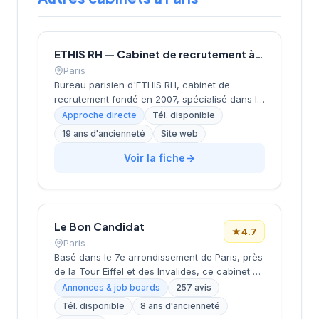
ETHIS RH — Cabinet de recrutement à Paris
Paris
Bureau parisien d'ETHIS RH, cabinet de
recrutement fondé en 2007, spécialisé dans le
conseil en ressources humaines, le
Approche directe
Tél. disponible
recrutement de cadres et dirigeants, le
19 ans d'ancienneté
Site web
coaching et l'outplacement. Situé au 16 rue de
Monceau dans le 8e arrondissement de Paris,
Voir la fiche
à proximité du Parc Monceau, l'équipe
accompagne les entreprises franciliennes
dans leurs recherches de talents avec une
approche personnalisée.
Le Bon Candidat
★
4.7
Paris
Basé dans le 7e arrondissement de Paris, près
de la Tour Eiffel et des Invalides, ce cabinet de
recrutement bénéficie d'une localisation
Annonces & job boards
257 avis
prestigieuse au cœur de la capitale. Installé
Tél. disponible
8 ans d'ancienneté
rue de Bellechasse, il accompagne les