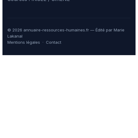
© 2026 annuaire-ressources-humaines.fr — Édité par Marie
Lakanal
Mentions légales
·
Contact