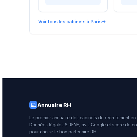
proximité du Parc Monceau,
avec un
l'équipe accompagne les
personna
entreprises franciliennes
affiche 
Voir tous les cabinets à Paris
dans leurs recherches de
réputati
talents avec une approche
clientèl
personnalisée.
note de 
250 avis
reconna
illustre 
prestati
recrute
Annuaire RH
Le premier annuaire des cabinets de recrutement en
Données légales SIRENE, avis Google et score de co
pour choisir le bon partenaire RH.