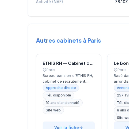
Activité (NAF)
78.10Z
Autres cabinets à Paris
ETHIS RH — Cabinet de recrutement à Paris
Paris
Paris
Bureau parisien d'ETHIS RH,
Basé da
cabinet de recrutement
arrondis
fondé en 2007, spécialisé
près de 
Approche directe
Annonc
dans le conseil en
Invalide
Tél. disponible
257 av
ressources humaines, le
recrute
19 ans d'ancienneté
Tél. di
recrutement de cadres et
localisa
dirigeants, le coaching et
cœur de 
Site web
8 ans 
l'outplacement. Situé au 16
rue de B
Site w
rue de Monceau dans le 8e
accompa
arrondissement de Paris, à
Voir la fiche
dans le
V