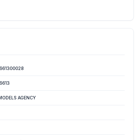
661300028
6613
 MODELS AGENCY