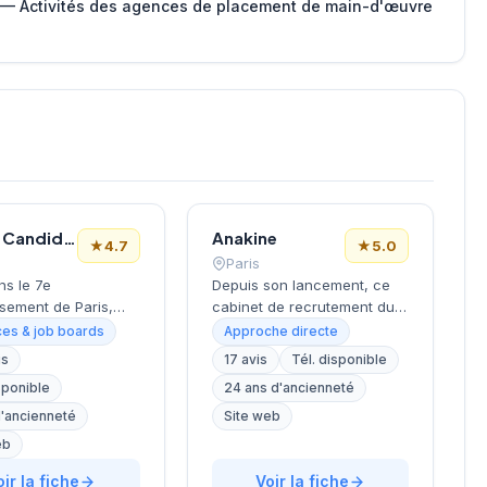
 — Activités des agences de placement de main-d'œuvre
Le Bon Candidat
Anakine
★
4.7
★
5.0
Paris
ns le 7e
Depuis son lancement, ce
sement de Paris,
cabinet de recrutement du
la Tour Eiffel et des
9e arrondissement
es & job boards
Approche directe
s, ce cabinet de
accompagne les entreprises
is
17 avis
Tél. disponible
ment bénéficie d'une
dans leurs recherches de
sponible
24 ans d'ancienneté
tion prestigieuse au
talents, avec une approche
la capitale. Installé
centrée sur les métiers du
d'ancienneté
Site web
ellechasse, il
digital et de la tech. Basée
eb
gne les entreprises
rue de Clichy dans le
urs recrutements
oir la fiche
quartier Opéra-Grands
Voir la fiche