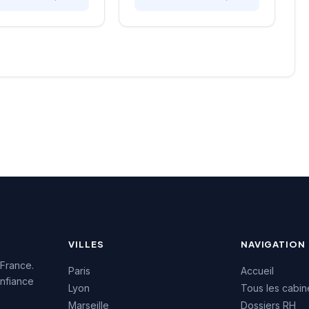
e approche
Boulevards, la structure
lisée. La structure
développe une expertise
une excellente
particulière sur les profils
on auprès de sa
techniques et commerciaux
e, témoignée par une
des secteurs innovants.
4.7/5 sur plus de
L'équipe intervient tant sur
 Google. Cette
des recrutements
issance client
permanents que sur des
la qualité de ses
missions de conseil en
ons de conseil en
ressources humaines. La
ment.
notation maximale de 5/5
sur Google témoigne de la
satisfaction des clients
accompagnés.
VILLES
NAVIGATION
 France.
Paris
Accueil
nfiance
Lyon
Tous les cabin
Marseille
Dossiers RH