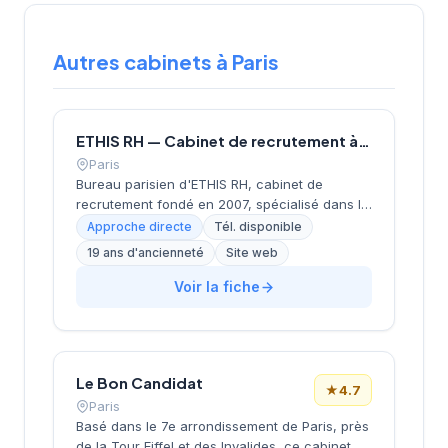
Autres cabinets à Paris
ETHIS RH — Cabinet de recrutement à Paris
Paris
Bureau parisien d'ETHIS RH, cabinet de
recrutement fondé en 2007, spécialisé dans le
conseil en ressources humaines, le
Approche directe
Tél. disponible
recrutement de cadres et dirigeants, le
19 ans d'ancienneté
Site web
coaching et l'outplacement. Situé au 16 rue de
Monceau dans le 8e arrondissement de Paris,
Voir la fiche
à proximité du Parc Monceau, l'équipe
accompagne les entreprises franciliennes
dans leurs recherches de talents avec une
approche personnalisée.
Le Bon Candidat
★
4.7
Paris
Basé dans le 7e arrondissement de Paris, près
de la Tour Eiffel et des Invalides, ce cabinet de