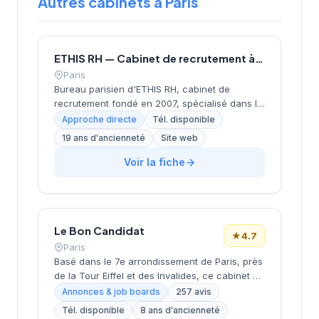
Autres cabinets à Paris
ETHIS RH — Cabinet de recrutement à Paris
Paris
Bureau parisien d'ETHIS RH, cabinet de
recrutement fondé en 2007, spécialisé dans le
conseil en ressources humaines, le
Approche directe
Tél. disponible
recrutement de cadres et dirigeants, le
19 ans d'ancienneté
Site web
coaching et l'outplacement. Situé au 16 rue de
Monceau dans le 8e arrondissement de Paris,
Voir la fiche
à proximité du Parc Monceau, l'équipe
accompagne les entreprises franciliennes
dans leurs recherches de talents avec une
approche personnalisée.
Le Bon Candidat
★
4.7
Paris
Basé dans le 7e arrondissement de Paris, près
de la Tour Eiffel et des Invalides, ce cabinet de
recrutement bénéficie d'une localisation
Annonces & job boards
257 avis
prestigieuse au cœur de la capitale. Installé
Tél. disponible
8 ans d'ancienneté
rue de Bellechasse, il accompagne les