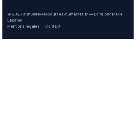
© 2026 annuaire-ressources-humaines.fr — Édité par Marie
Lakanal
Mentions légales
·
Contact