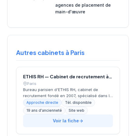
agences de placement de
main-d'œuvre
Autres cabinets à Paris
ETHIS RH — Cabinet de recrutement à Paris
Paris
Bureau parisien d'ETHIS RH, cabinet de
recrutement fondé en 2007, spécialisé dans le
conseil en ressources humaines, le
Approche directe
Tél. disponible
recrutement de cadres et dirigeants, le
19 ans d'ancienneté
Site web
coaching et l'outplacement. Situé au 16 rue de
Monceau dans le 8e arrondissement de Paris,
Voir la fiche
à proximité du Parc Monceau, l'équipe
accompagne les entreprises franciliennes