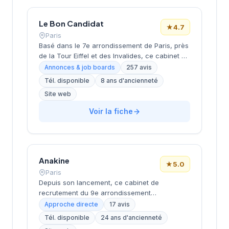
dans leurs recherches de talents avec une
approche personnalisée.
Le Bon Candidat
★
4.7
Paris
Basé dans le 7e arrondissement de Paris, près
de la Tour Eiffel et des Invalides, ce cabinet de
recrutement bénéficie d'une localisation
Annonces & job boards
257 avis
prestigieuse au cœur de la capitale. Installé
Tél. disponible
8 ans d'ancienneté
rue de Bellechasse, il accompagne les
Site web
entreprises dans leurs recrutements avec une
approche personnalisée. La structure affiche
Voir la fiche
une excellente réputation auprès de sa
clientèle, témoignée par une note de 4.7/5 sur
plus de 250 avis Google. Cette
reconnaissance client illustre la qualité de ses
prestations de conseil en recrutement.
Anakine
★
5.0
Paris
Depuis son lancement, ce cabinet de
recrutement du 9e arrondissement
accompagne les entreprises dans leurs
Approche directe
17 avis
recherches de talents, avec une approche
Tél. disponible
24 ans d'ancienneté
centrée sur les métiers du digital et de la tech.