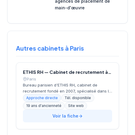
agences de placement de
main-d'œuvre
Autres cabinets à Paris
ETHIS RH — Cabinet de recrutement à Paris
Paris
Bureau parisien d'ETHIS RH, cabinet de
recrutement fondé en 2007, spécialisé dans le
conseil en ressources humaines, le
Approche directe
Tél. disponible
recrutement de cadres et dirigeants, le
19 ans d'ancienneté
Site web
coaching et l'outplacement. Situé au 16 rue de
Monceau dans le 8e arrondissement de Paris,
Voir la fiche
à proximité du Parc Monceau, l'équipe
accompagne les entreprises franciliennes
dans leurs recherches de talents avec une