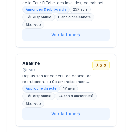
de la Tour Eiffel et des Invalides, ce cabinet de
recrutement bénéficie d'une localisation
Annonces & job boards
257 avis
prestigieuse au cœur de la capitale. Installé
Tél. disponible
8 ans d'ancienneté
rue de Bellechasse, il accompagne les
Site web
entreprises dans leurs recrutements avec une
approche personnalisée. La structure affiche
Voir la fiche
une excellente réputation auprès de sa
clientèle, témoignée par une note de 4.7/5 sur
plus de 250 avis Google. Cette
reconnaissance client illustre la qualité de ses
prestations de conseil en recrutement.
Anakine
★
5.0
Paris
Depuis son lancement, ce cabinet de
recrutement du 9e arrondissement
accompagne les entreprises dans leurs
Approche directe
17 avis
recherches de talents, avec une approche
Tél. disponible
24 ans d'ancienneté
centrée sur les métiers du digital et de la tech.
Site web
Basée rue de Clichy dans le quartier Opéra-
Grands Boulevards, la structure développe
Voir la fiche
une expertise particulière sur les profils
techniques et commerciaux des secteurs
innovants. L'équipe intervient tant sur des