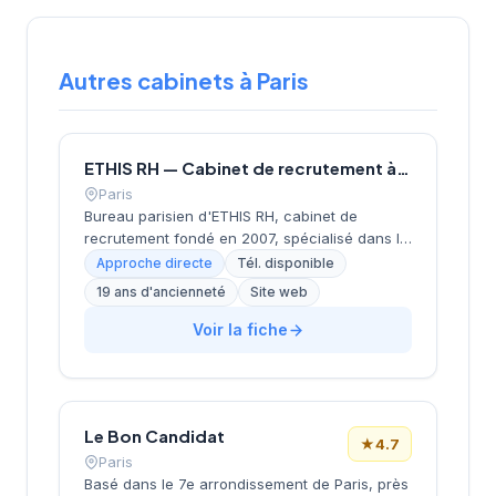
Autres cabinets à Paris
ETHIS RH — Cabinet de recrutement à Paris
Paris
Bureau parisien d'ETHIS RH, cabinet de
recrutement fondé en 2007, spécialisé dans le
conseil en ressources humaines, le
Approche directe
Tél. disponible
recrutement de cadres et dirigeants, le
19 ans d'ancienneté
Site web
coaching et l'outplacement. Situé au 16 rue de
Monceau dans le 8e arrondissement de Paris,
Voir la fiche
à proximité du Parc Monceau, l'équipe
accompagne les entreprises franciliennes
dans leurs recherches de talents avec une
approche personnalisée.
Le Bon Candidat
★
4.7
Paris
Basé dans le 7e arrondissement de Paris, près