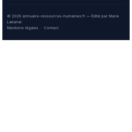
© 2026 annuaire-ressources-humaines.fr — Édité par Marie
Lakanal
Mentions légales
·
Contact