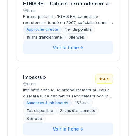
ETHIS RH — Cabinet de recrutement à Paris
Paris
Bureau parisien d'ETHIS RH, cabinet de
recrutement fondé en 2007, spécialisé dans le
conseil en ressources humaines, le
Approche directe
Tél. disponible
recrutement de cadres et dirigeants, le
19 ans d'ancienneté
Site web
coaching et l'outplacement. Situé au 16 rue de
Monceau dans le 8e arrondissement de Paris,
Voir la fiche
à proximité du Parc Monceau, l'équipe
accompagne les entreprises franciliennes
dans leurs recherches de talents avec une
approche personnalisée.
Impactup
★
4.9
Paris
Implanté dans le 3e arrondissement au cœur
du Marais, ce cabinet de recrutement occupe
l'immeuble WeWork Coeur Marais rue des
Annonces & job boards
162 avis
Archives. La structure accompagne les
Tél. disponible
21 ans d'ancienneté
entreprises dans leurs recrutements avec une
Site web
approche centrée sur l'adéquation entre
candidats et postes. L'équipe développe un
Voir la fiche
service personnalisé pour répondre aux