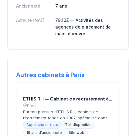
Ancienneté
7 ans
Activité (NAF)
78.10Z — Activités des
agences de placement de
main-d'œuvre
Autres cabinets à Paris
ETHIS RH — Cabinet de recrutement à Paris
Paris
Bureau parisien d'ETHIS RH, cabinet de
recrutement fondé en 2007, spécialisé dans le
conseil en ressources humaines, le
Approche directe
Tél. disponible
recrutement de cadres et dirigeants, le
19 ans d'ancienneté
Site web
coaching et l'outplacement. Situé au 16 rue de