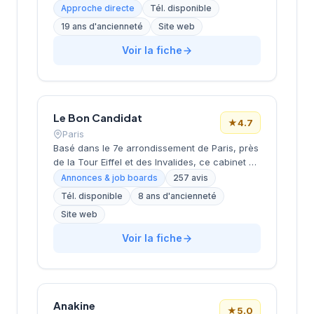
conseil en ressources humaines, le
Approche directe
Tél. disponible
recrutement de cadres et dirigeants, le
19 ans d'ancienneté
Site web
coaching et l'outplacement. Situé au 16 rue de
Monceau dans le 8e arrondissement de Paris,
Voir la fiche
à proximité du Parc Monceau, l'équipe
accompagne les entreprises franciliennes
dans leurs recherches de talents avec une
approche personnalisée.
Le Bon Candidat
★
4.7
Paris
Basé dans le 7e arrondissement de Paris, près
de la Tour Eiffel et des Invalides, ce cabinet de
recrutement bénéficie d'une localisation
Annonces & job boards
257 avis
prestigieuse au cœur de la capitale. Installé
Tél. disponible
8 ans d'ancienneté
rue de Bellechasse, il accompagne les
Site web
entreprises dans leurs recrutements avec une
approche personnalisée. La structure affiche
Voir la fiche
une excellente réputation auprès de sa
clientèle, témoignée par une note de 4.7/5 sur
plus de 250 avis Google. Cette
reconnaissance client illustre la qualité de ses
prestations de conseil en recrutement.
Anakine
★
5.0