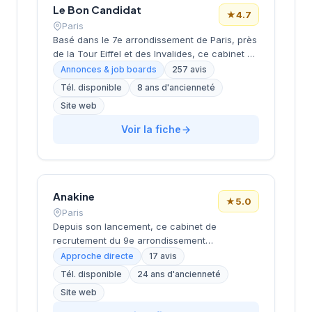
Le Bon Candidat
★
4.7
Paris
Basé dans le 7e arrondissement de Paris, près
de la Tour Eiffel et des Invalides, ce cabinet de
recrutement bénéficie d'une localisation
Annonces & job boards
257 avis
prestigieuse au cœur de la capitale. Installé
Tél. disponible
8 ans d'ancienneté
rue de Bellechasse, il accompagne les
Site web
entreprises dans leurs recrutements avec une
approche personnalisée. La structure affiche
Voir la fiche
une excellente réputation auprès de sa
clientèle, témoignée par une note de 4.7/5 sur
plus de 250 avis Google. Cette
reconnaissance client illustre la qualité de ses
prestations de conseil en recrutement.
Anakine
★
5.0
Paris
Depuis son lancement, ce cabinet de
recrutement du 9e arrondissement
accompagne les entreprises dans leurs
Approche directe
17 avis
recherches de talents, avec une approche
Tél. disponible
24 ans d'ancienneté
centrée sur les métiers du digital et de la tech.
Site web
Basée rue de Clichy dans le quartier Opéra-
Grands Boulevards, la structure développe