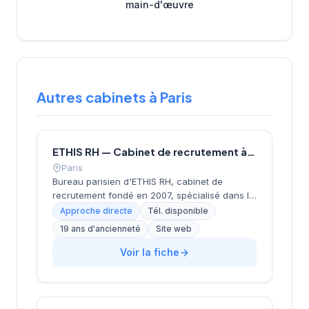
main-d'œuvre
Autres cabinets à Paris
ETHIS RH — Cabinet de recrutement à Paris
Paris
Bureau parisien d'ETHIS RH, cabinet de
recrutement fondé en 2007, spécialisé dans le
conseil en ressources humaines, le
Approche directe
Tél. disponible
recrutement de cadres et dirigeants, le
19 ans d'ancienneté
Site web
coaching et l'outplacement. Situé au 16 rue de
Monceau dans le 8e arrondissement de Paris,
Voir la fiche
à proximité du Parc Monceau, l'équipe
accompagne les entreprises franciliennes
dans leurs recherches de talents avec une
approche personnalisée.