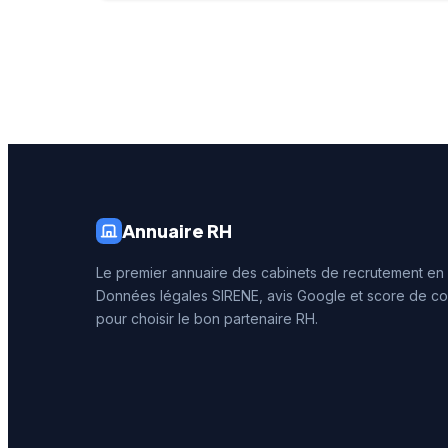
personnalisée.
note de 
250 avis
reconna
illustre 
prestati
recrute
Annuaire RH
Le premier annuaire des cabinets de recrutement en
Données légales SIRENE, avis Google et score de co
pour choisir le bon partenaire RH.