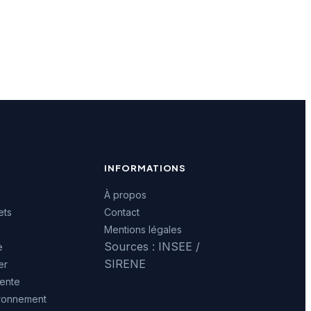
INFORMATIONS
À propos
ets
Contact
Mentions légales
Sources : INSEE /
e
SIRENE
er
ente
ironnement