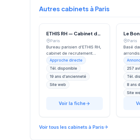
Autres cabinets à Paris
ETHIS RH — Cabinet de recrutement à Paris
Paris
Paris
Bureau parisien d'ETHIS RH,
Basé da
cabinet de recrutement
arrondis
fondé en 2007, spécialisé
près de 
Approche directe
Annonc
dans le conseil en
Invalide
Tél. disponible
257 av
ressources humaines, le
recrute
19 ans d'ancienneté
Tél. di
recrutement de cadres et
localisa
dirigeants, le coaching et
cœur de 
Site web
8 ans 
l'outplacement. Situé au 16
rue de B
Site w
rue de Monceau dans le 8e
accompa
arrondissement de Paris, à
Voir la fiche
dans le
V
proximité du Parc Monceau,
avec un
l'équipe accompagne les
personna
entreprises franciliennes
affiche 
Voir tous les cabinets à Paris
dans leurs recherches de
réputati
talents avec une approche
clientèl