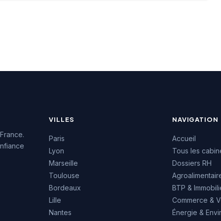
4.7/5 sur plus de
L'équipe intervient tant sur
 Google. Cette
des recrutements
issance client
permanents que sur des
la qualité de ses
missions de conseil en
ons de conseil en
ressources humaines. La
ment.
notation maximale de 5/5
sur Google témoigne de la
satisfaction des clients
accompagnés.
VILLES
NAVIGATION
 France.
Paris
Accueil
nfiance
Lyon
Tous les cabin
Marseille
Dossiers RH
Toulouse
Agroalimentair
Bordeaux
BTP & Immobili
Lille
Commerce & V
Nantes
Énergie & Env