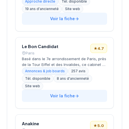
conseil en ressources humaines, le
Approche directe
Tél. disponible
recrutement de cadres et dirigeants, le
19 ans d'ancienneté
Site web
coaching et l'outplacement. Situé au 16 rue de
Monceau dans le 8e arrondissement de Paris,
Voir la fiche
à proximité du Parc Monceau, l'équipe
accompagne les entreprises franciliennes
dans leurs recherches de talents avec une
approche personnalisée.
Le Bon Candidat
★
4.7
Paris
Basé dans le 7e arrondissement de Paris, près
de la Tour Eiffel et des Invalides, ce cabinet de
recrutement bénéficie d'une localisation
Annonces & job boards
257 avis
prestigieuse au cœur de la capitale. Installé
Tél. disponible
8 ans d'ancienneté
rue de Bellechasse, il accompagne les
Site web
entreprises dans leurs recrutements avec une
approche personnalisée. La structure affiche
Voir la fiche
une excellente réputation auprès de sa
clientèle, témoignée par une note de 4.7/5 sur
plus de 250 avis Google. Cette
reconnaissance client illustre la qualité de ses
prestations de conseil en recrutement.
Anakine
★
5.0