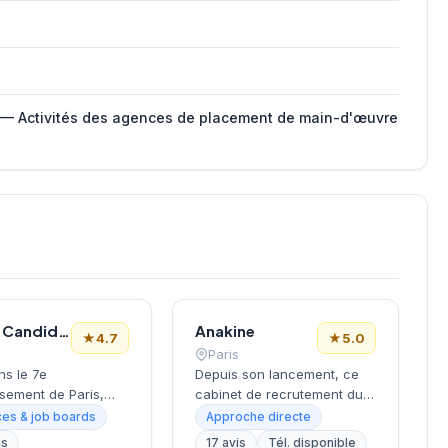
 — Activités des agences de placement de main-d'œuvre
Le Bon Candidat
Anakine
★
4.7
★
5.0
Paris
ns le 7e
Depuis son lancement, ce
sement de Paris,
cabinet de recrutement du
la Tour Eiffel et des
9e arrondissement
es & job boards
Approche directe
s, ce cabinet de
accompagne les entreprises
is
17 avis
Tél. disponible