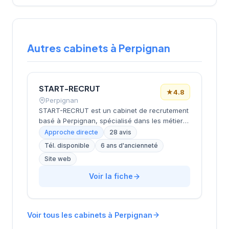
Autres cabinets à Perpignan
START-RECRUT
★
4.8
Perpignan
START-RECRUT est un cabinet de recrutement
basé à Perpignan, spécialisé dans les métiers
du commerce et des services depuis plus de
Approche directe
28 avis
10 ans. Fort d'une expertise éprouvée auprès
Tél. disponible
6 ans d'ancienneté
de grands acteurs du secteur (optique,
Site web
esthétique, retail), le cabinet accompagne les
candidats et employeurs dans la mise en
Voir la fiche
relation et la construction d'un partenariat de
recrutement durable. START-RECRUT propose
ses services de placement en CDI et CDD sur
Perpignan et l'ensemble des Pyrénées-
Voir tous les cabinets à Perpignan
Orientales, en s'appuyant sur une équipe de