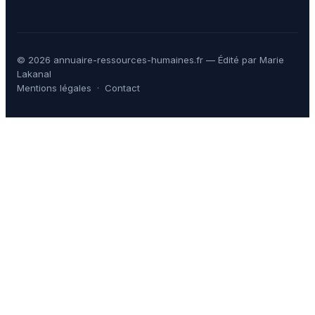
© 2026 annuaire-ressources-humaines.fr — Édité par Marie
Lakanal
Mentions légales
·
Contact