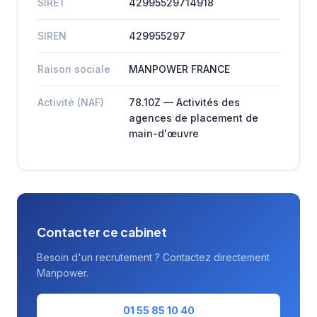
SIRET
42995529714918
SIREN
429955297
Raison sociale
MANPOWER FRANCE
Activité (NAF)
78.10Z — Activités des
agences de placement de
main-d'œuvre
Contacter ce cabinet
Besoin d'un recrutement ? Contactez directement
Manpower.
01 55 85 10 40