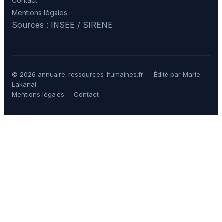
Contact
Mentions légales
Sources : INSEE / SIRENE
© 2026 annuaire-ressources-humaines.fr — Édité par Marie
Lakanal
Mentions légales
·
Contact