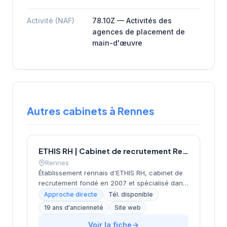
Activité (NAF)
78.10Z — Activités des
agences de placement de
main-d'œuvre
Autres cabinets à Rennes
ETHIS RH | Cabinet de recrutement Rennes
Rennes
Établissement rennais d'ETHIS RH, cabinet de
recrutement fondé en 2007 et spécialisé dans
le conseil en ressources humaines. Depuis ses
Approche directe
Tél. disponible
bureaux rue Docteur Regnault, au cœur de
19 ans d'ancienneté
Site web
Rennes, l'équipe accompagne les entreprises
bretonnes dans leurs recherches de talents à
Voir la fiche