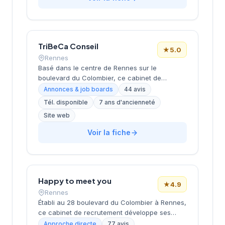
travers une approche personnalisée. L'agence
de Rennes, ouverte en 2019, complète le
réseau historique du cabinet implanté à Saint-
Herblain (siège) depuis plus de 15 ans.
TriBeCa Conseil
★
5.0
Rennes
Basé dans le centre de Rennes sur le
boulevard du Colombier, ce cabinet de
recrutement développe ses activités de
Annonces & job boards
44 avis
conseil en ressources humaines sous la
Tél. disponible
7 ans d'ancienneté
direction de Cheritel. La structure bénéficie
Site web
d'une excellente réputation auprès de sa
clientèle, comme en témoignent ses 44 avis
Voir la fiche
Google avec une note maximale de 5 étoiles.
L'entreprise propose ses services de
recrutement et d'accompagnement RH depuis
son siège social rennais, cultivant une
approche de proximité avec les entreprises
Happy to meet you
★
4.9
bretonnes.
Rennes
Établi au 28 boulevard du Colombier à Rennes,
ce cabinet de recrutement développe ses
activités de conseil en ressources humaines
Approche directe
77 avis