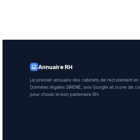
historique du cabinet
d'acco
implanté à Saint-Herblain
depuis s
(siège) depuis plus de 15
rennais,
ans.
approch
les entr
Annuaire RH
Le premier annuaire des cabinets de recrutement en
Données légales SIRENE, avis Google et score de co
pour choisir le bon partenaire RH.