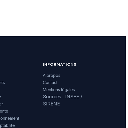
INFORMATIONS
À propos
ets
Contact
Mentions légales
Sources : INSEE /
e
SIRENE
er
ente
ironnement
tabilité