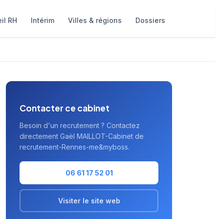
il RH
Intérim
Villes & régions
Dossiers
Contacter ce cabinet
Besoin d'un recrutement ? Contactez
directement Gaël MAILLOT-Cabinet de
recrutement-Rennes-me&myboss.
06 61 17 52 01
Visiter le site web