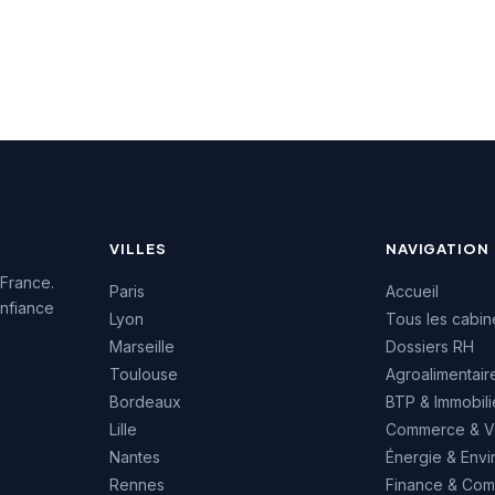
mpagnement RH
clientèle avec une note de
on siège social
4,9/5 basée sur 77 avis
 cultivant une
Google. Cette
e de proximité avec
reconnaissance témoigne
eprises bretonnes.
de la qualité de son
approche et de ses
prestations de conseil RH.
VILLES
NAVIGATION
 France.
Paris
Accueil
nfiance
Lyon
Tous les cabin
Marseille
Dossiers RH
Toulouse
Agroalimentair
Bordeaux
BTP & Immobili
Lille
Commerce & V
Nantes
Énergie & Env
Rennes
Finance & Comp