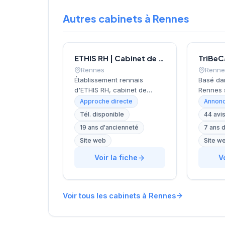
Autres cabinets à Rennes
ETHIS RH | Cabinet de recrutement Rennes
TriBeC
Rennes
Renne
Établissement rennais
Basé da
d'ETHIS RH, cabinet de
Rennes 
recrutement fondé en 2007
Colombie
Approche directe
Annonc
et spécialisé dans le conseil
recrute
Tél. disponible
44 avi
en ressources humaines.
activité
19 ans d'ancienneté
7 ans 
Depuis ses bureaux rue
ressour
Docteur Regnault, au cœur
la direc
Site web
Site w
de Rennes, l'équipe
structur
Voir la fiche
V
accompagne les entreprises
excellen
bretonnes dans leurs
de sa c
recherches de talents à
témoign
travers une approche
Google 
Voir tous les cabinets à Rennes
personnalisée. L'agence de
maximale
Rennes, ouverte en 2019,
L'entrep
complète le réseau
services