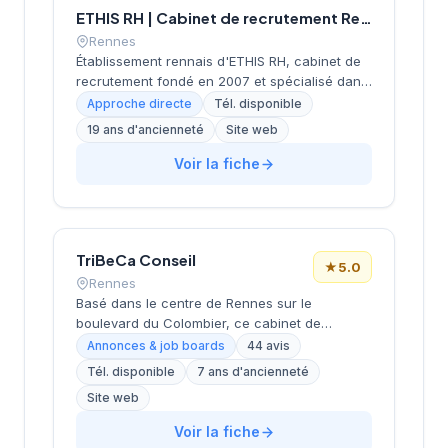
ETHIS RH | Cabinet de recrutement Rennes
Rennes
Établissement rennais d'ETHIS RH, cabinet de
recrutement fondé en 2007 et spécialisé dans
le conseil en ressources humaines. Depuis ses
Approche directe
Tél. disponible
bureaux rue Docteur Regnault, au cœur de
19 ans d'ancienneté
Site web
Rennes, l'équipe accompagne les entreprises
bretonnes dans leurs recherches de talents à
Voir la fiche
travers une approche personnalisée. L'agence
de Rennes, ouverte en 2019, complète le
réseau historique du cabinet implanté à Saint-
Herblain (siège) depuis plus de 15 ans.
TriBeCa Conseil
★
5.0
Rennes
Basé dans le centre de Rennes sur le
boulevard du Colombier, ce cabinet de
recrutement développe ses activités de
Annonces & job boards
44 avis
conseil en ressources humaines sous la
Tél. disponible
7 ans d'ancienneté
direction de Cheritel. La structure bénéficie
Site web
d'une excellente réputation auprès de sa
clientèle, comme en témoignent ses 44 avis
Voir la fiche
Google avec une note maximale de 5 étoiles.