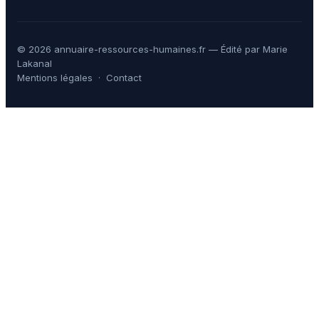
© 2026 annuaire-ressources-humaines.fr — Édité par Marie
Lakanal
Mentions légales
·
Contact