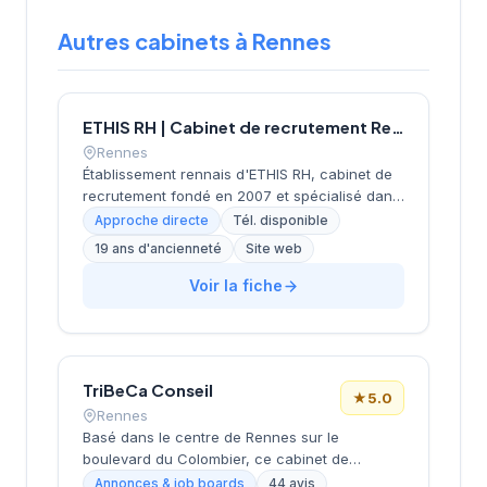
Autres cabinets à Rennes
ETHIS RH | Cabinet de recrutement Rennes
Rennes
Établissement rennais d'ETHIS RH, cabinet de
recrutement fondé en 2007 et spécialisé dans
le conseil en ressources humaines. Depuis ses
Approche directe
Tél. disponible
bureaux rue Docteur Regnault, au cœur de
19 ans d'ancienneté
Site web
Rennes, l'équipe accompagne les entreprises
bretonnes dans leurs recherches de talents à
Voir la fiche
travers une approche personnalisée. L'agence
de Rennes, ouverte en 2019, complète le
réseau historique du cabinet implanté à Saint-
Herblain (siège) depuis plus de 15 ans.
TriBeCa Conseil
★
5.0
Rennes
Basé dans le centre de Rennes sur le
boulevard du Colombier, ce cabinet de
recrutement développe ses activités de
Annonces & job boards
44 avis