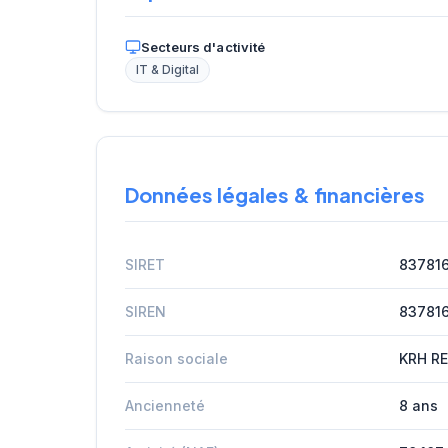
Secteurs d'activité
IT & Digital
Données légales & financières
SIRET
83781
SIREN
83781
Raison sociale
KRH R
Ancienneté
8 ans