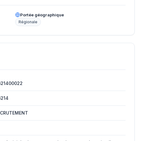
Portée géographique
Régionale
621400022
6214
ECRUTEMENT