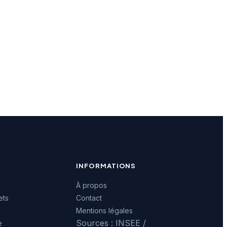
INFORMATIONS
À propos
ets
Contact
Mentions légales
Sources : INSEE /
e