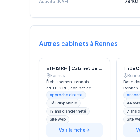
Activité (NAF)
78.10Z
Autres cabinets à Rennes
ETHIS RH | Cabinet de recrutement Rennes
TriBeC
Rennes
Renne
Établissement rennais
Basé da
d'ETHIS RH, cabinet de
Rennes 
recrutement fondé en 2007
Colombie
Approche directe
Annonc
et spécialisé dans le conseil
recrute
Tél. disponible
44 avi
en ressources humaines.
activité
19 ans d'ancienneté
7 ans 
Depuis ses bureaux rue
ressour
Docteur Regnault, au cœur
la direc
Site web
Site w
de Rennes, l'équipe
structur
Voir la fiche
V
accompagne les entreprises
excellen
bretonnes dans leurs
de sa c