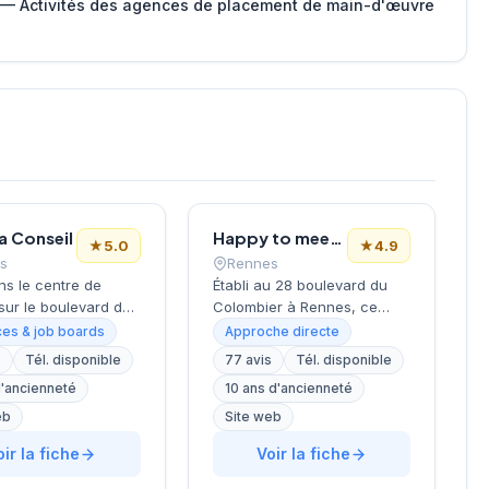
 — Activités des agences de placement de main-d'œuvre
a Conseil
Happy to meet you
★
5.0
★
4.9
s
Rennes
ns le centre de
Établi au 28 boulevard du
sur le boulevard du
Colombier à Rennes, ce
r, ce cabinet de
cabinet de recrutement
es & job boards
Approche directe
ment développe ses
développe ses activités de
s
Tél. disponible
77 avis
Tél. disponible
s de conseil en
conseil en ressources
d'ancienneté
10 ans d'ancienneté
ces humaines sous
humaines dans la métropole
tion de Cheritel. La
bretonne. Dirigée par
eb
Site web
e bénéficie d'une
GOUGEON, la structure
oir la fiche
Voir la fiche
te réputation auprès
accompagne les entreprises
lientèle, comme en
locales et régionales dans