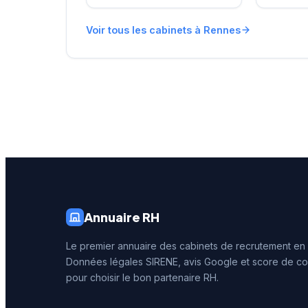
recherches de talents à
témoign
travers une approche
Google 
Voir tous les cabinets à Rennes
personnalisée. L'agence de
maximale
Rennes, ouverte en 2019,
L'entrep
complète le réseau
services
historique du cabinet
d'acco
implanté à Saint-Herblain
depuis s
(siège) depuis plus de 15
rennais,
ans.
approch
les entr
Annuaire RH
Le premier annuaire des cabinets de recrutement en
Données légales SIRENE, avis Google et score de co
pour choisir le bon partenaire RH.