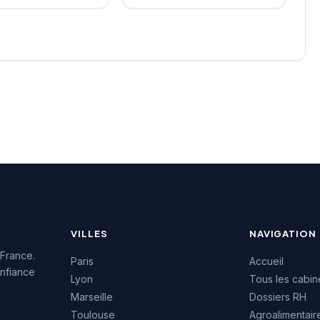
ent ses 44 avis
leurs recherches de talents
avec une note
et leurs processus de
 de 5 étoiles.
recrutement. Le cabinet
rise propose ses
bénéficie d'une excellente
 de recrutement et
réputation auprès de sa
mpagnement RH
clientèle avec une note de
on siège social
4,9/5 basée sur 77 avis
 cultivant une
Google. Cette
e de proximité avec
reconnaissance témoigne
eprises bretonnes.
de la qualité de son
approche et de ses
prestations de conseil RH.
VILLES
NAVIGATION
 France.
Paris
Accueil
nfiance
Lyon
Tous les cabin
Marseille
Dossiers RH
Toulouse
Agroalimentair