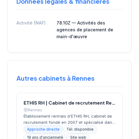
Données légales & financières
Activité (NAF)
78.10Z — Activités des
agences de placement de
main-d'œuvre
Autres cabinets à Rennes
ETHIS RH | Cabinet de recrutement Rennes
Rennes
Établissement rennais d'ETHIS RH, cabinet de
recrutement fondé en 2007 et spécialisé dans
le conseil en ressources humaines. Depuis ses
Approche directe
Tél. disponible
bureaux rue Docteur Regnault, au cœur de
19 ans d'ancienneté
Site web