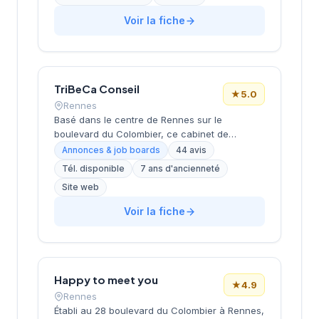
Rennes, l'équipe accompagne les entreprises
bretonnes dans leurs recherches de talents à
Voir la fiche
travers une approche personnalisée. L'agence
de Rennes, ouverte en 2019, complète le
réseau historique du cabinet implanté à Saint-
Herblain (siège) depuis plus de 15 ans.
TriBeCa Conseil
★
5.0
Rennes
Basé dans le centre de Rennes sur le
boulevard du Colombier, ce cabinet de
recrutement développe ses activités de
Annonces & job boards
44 avis
conseil en ressources humaines sous la
Tél. disponible
7 ans d'ancienneté
direction de Cheritel. La structure bénéficie
Site web
d'une excellente réputation auprès de sa
clientèle, comme en témoignent ses 44 avis
Voir la fiche
Google avec une note maximale de 5 étoiles.
L'entreprise propose ses services de
recrutement et d'accompagnement RH depuis
son siège social rennais, cultivant une
approche de proximité avec les entreprises
Happy to meet you
★
4.9
bretonnes.
Rennes
Établi au 28 boulevard du Colombier à Rennes,