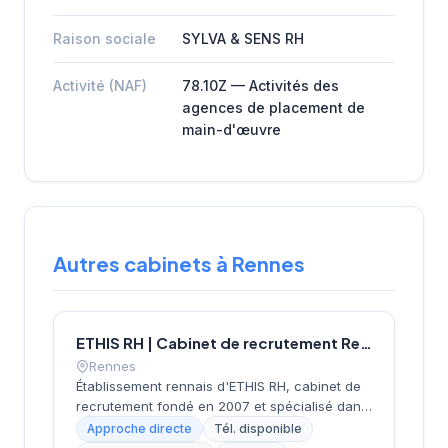
Raison sociale
SYLVA & SENS RH
Activité (NAF)
78.10Z — Activités des
agences de placement de
main-d'œuvre
Autres cabinets à Rennes
ETHIS RH | Cabinet de recrutement Rennes
Rennes
Établissement rennais d'ETHIS RH, cabinet de
recrutement fondé en 2007 et spécialisé dans
le conseil en ressources humaines. Depuis ses
Approche directe
Tél. disponible
bureaux rue Docteur Regnault, au cœur de