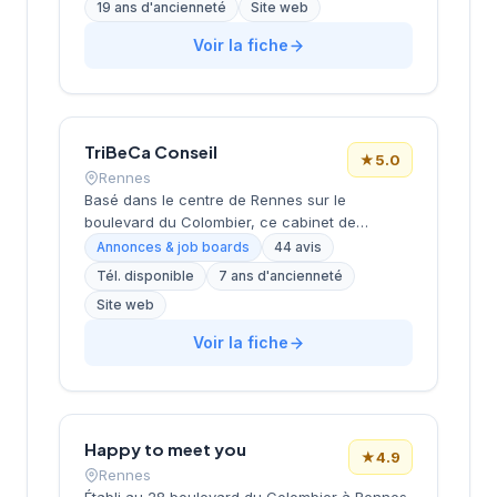
19 ans d'ancienneté
Site web
Rennes, l'équipe accompagne les entreprises
bretonnes dans leurs recherches de talents à
Voir la fiche
travers une approche personnalisée. L'agence
de Rennes, ouverte en 2019, complète le
réseau historique du cabinet implanté à Saint-
Herblain (siège) depuis plus de 15 ans.
TriBeCa Conseil
★
5.0
Rennes
Basé dans le centre de Rennes sur le
boulevard du Colombier, ce cabinet de
recrutement développe ses activités de
Annonces & job boards
44 avis
conseil en ressources humaines sous la
Tél. disponible
7 ans d'ancienneté
direction de Cheritel. La structure bénéficie
Site web
d'une excellente réputation auprès de sa
clientèle, comme en témoignent ses 44 avis
Voir la fiche
Google avec une note maximale de 5 étoiles.
L'entreprise propose ses services de
recrutement et d'accompagnement RH depuis
son siège social rennais, cultivant une
approche de proximité avec les entreprises
Happy to meet you
★
4.9
bretonnes.
Rennes