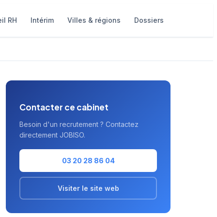
il RH
Intérim
Villes & régions
Dossiers
Contacter ce cabinet
Besoin d'un recrutement ? Contactez
directement JOBISO.
03 20 28 86 04
Visiter le site web