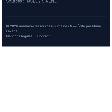
Sources : INSEE / SIRENE
© 2026 annuaire-ressources-humaines.fr — Édité par Marie
Lakanal
Mentions légales
·
Contact