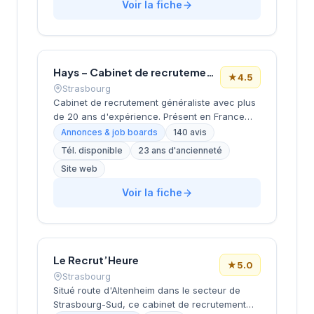
Voir la fiche
4,6/5 sur Google, reflétant la satisfaction de
sa clientèle locale. Son positionnement
géographique privilégié en fait un acteur bien
ancré dans le tissu économique
strasbourgeois.
Hays – Cabinet de recrutement Strasbourg
★
4.5
Strasbourg
Cabinet de recrutement généraliste avec plus
de 20 ans d'expérience. Présent en France
avec 17 bureaux et plus de 600 experts.
Annonces & job boards
140 avis
Propose des accompagnements en
Tél. disponible
23 ans d'ancienneté
recrutement CDI, CDD/TT et freelance.
Site web
Positionnement généraliste couvrant tous les
secteurs et niveaux. Forte présence digitale
Voir la fiche
avec études de rémunérations et guides de
carrière. Note Google 4.5/5 (140 avis).
Le Recrut’Heure
★
5.0
Strasbourg
Situé route d'Altenheim dans le secteur de
Strasbourg-Sud, ce cabinet de recrutement