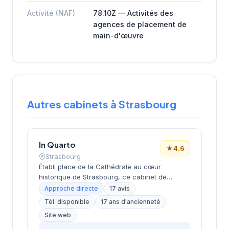
Activité (NAF)
78.10Z — Activités des
agences de placement de
main-d'œuvre
Autres cabinets à Strasbourg
In Quarto
★
4.6
Strasbourg
Établi place de la Cathédrale au cœur
historique de Strasbourg, ce cabinet de
recrutement bénéficie d'un emplacement
Approche directe
17 avis
emblématique dans le centre-ville alsacien.
Tél. disponible
17 ans d'ancienneté
Dirigé par M. Costa, il propose des services de
Site web
conseil en recrutement aux entreprises de la
région. La structure affiche une notation de