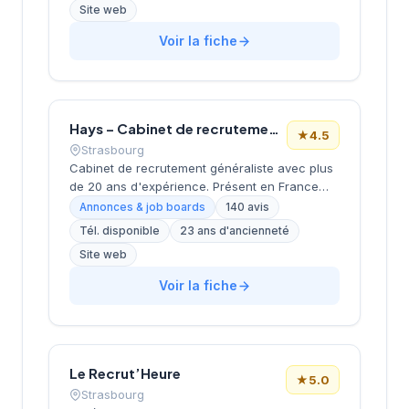
Site web
conseil en recrutement aux entreprises de la
région. La structure affiche une notation de
Voir la fiche
4,6/5 sur Google, reflétant la satisfaction de
sa clientèle locale. Son positionnement
géographique privilégié en fait un acteur bien
ancré dans le tissu économique
strasbourgeois.
Hays – Cabinet de recrutement Strasbourg
★
4.5
Strasbourg
Cabinet de recrutement généraliste avec plus
de 20 ans d'expérience. Présent en France
avec 17 bureaux et plus de 600 experts.
Annonces & job boards
140 avis
Propose des accompagnements en
Tél. disponible
23 ans d'ancienneté
recrutement CDI, CDD/TT et freelance.
Site web
Positionnement généraliste couvrant tous les
secteurs et niveaux. Forte présence digitale
Voir la fiche
avec études de rémunérations et guides de
carrière. Note Google 4.5/5 (140 avis).
Le Recrut’Heure
★
5.0
Strasbourg