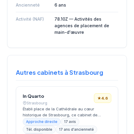
Ancienneté
6 ans
Activité (NAF)
78.10Z — Activités des
agences de placement de
main-d'œuvre
Autres cabinets à Strasbourg
In Quarto
★
4.6
Strasbourg
Établi place de la Cathédrale au cœur
historique de Strasbourg, ce cabinet de
recrutement bénéficie d'un emplacement
Approche directe
17 avis
emblématique dans le centre-ville alsacien.
Tél. disponible
17 ans d'ancienneté
Dirigé par M. Costa, il propose des services de