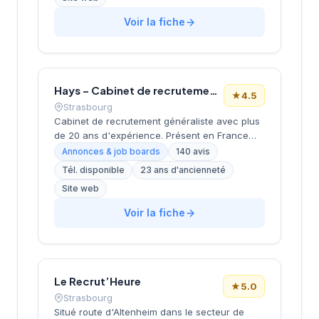
conseil en recrutement aux entreprises de la
région. La structure affiche une notation de
Voir la fiche
4,6/5 sur Google, reflétant la satisfaction de
sa clientèle locale. Son positionnement
géographique privilégié en fait un acteur bien
ancré dans le tissu économique
strasbourgeois.
Hays – Cabinet de recrutement Strasbourg
★
4.5
Strasbourg
Cabinet de recrutement généraliste avec plus
de 20 ans d'expérience. Présent en France
avec 17 bureaux et plus de 600 experts.
Annonces & job boards
140 avis
Propose des accompagnements en
Tél. disponible
23 ans d'ancienneté
recrutement CDI, CDD/TT et freelance.
Site web
Positionnement généraliste couvrant tous les
secteurs et niveaux. Forte présence digitale
Voir la fiche
avec études de rémunérations et guides de
carrière. Note Google 4.5/5 (140 avis).
Le Recrut’Heure
★
5.0
Strasbourg
Situé route d'Altenheim dans le secteur de