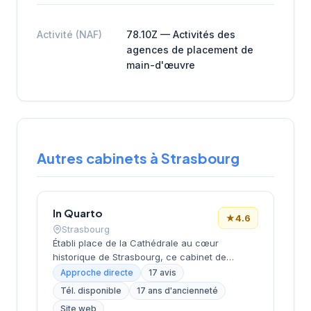
Activité (NAF)
78.10Z — Activités des
agences de placement de
main-d'œuvre
Autres cabinets à Strasbourg
In Quarto
★
4.6
Strasbourg
Établi place de la Cathédrale au cœur
historique de Strasbourg, ce cabinet de
recrutement bénéficie d'un emplacement
Approche directe
17 avis
emblématique dans le centre-ville alsacien.
Tél. disponible
17 ans d'ancienneté
Dirigé par M. Costa, il propose des services de
Site web