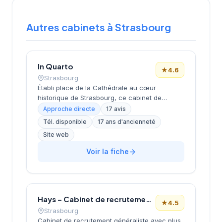
Autres cabinets à Strasbourg
In Quarto
★
4.6
Strasbourg
Établi place de la Cathédrale au cœur
historique de Strasbourg, ce cabinet de
recrutement bénéficie d'un emplacement
Approche directe
17 avis
emblématique dans le centre-ville alsacien.
Tél. disponible
17 ans d'ancienneté
Dirigé par M. Costa, il propose des services de
Site web
conseil en recrutement aux entreprises de la
région. La structure affiche une notation de
Voir la fiche
4,6/5 sur Google, reflétant la satisfaction de
sa clientèle locale. Son positionnement
géographique privilégié en fait un acteur bien
ancré dans le tissu économique
strasbourgeois.
Hays – Cabinet de recrutement Strasbourg
★
4.5
Strasbourg
Cabinet de recrutement généraliste avec plus