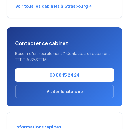
recrutement adaptées aux besoins des
Voir tous les cabinets à Strasbourg
entreprises locales et de leurs candidats.
Contacter ce cabinet
Besoin d'un recrutement ? Contactez directement
TERTIA SYSTEM.
03 88 15 24 24
Visiter le site web
Informations rapides