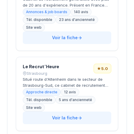
de 20 ans d'expérience. Présent en France
avec 17 bureaux et plus de 600 experts.
Annonces & job boards
140 avis
Propose des accompagnements en
Tél. disponible
23 ans d'ancienneté
recrutement CDI, CDD/TT et freelance.
Site web
Positionnement généraliste couvrant tous les
secteurs et niveaux. Forte présence digitale
Voir la fiche
avec études de rémunérations et guides de
carrière. Note Google 4.5/5 (140 avis).
Le Recrut’Heure
★
5.0
Strasbourg
Situé route d'Altenheim dans le secteur de
Strasbourg-Sud, ce cabinet de recrutement
développe ses activités de conseil en
Approche directe
12 avis
ressources humaines sous la direction de
Tél. disponible
5 ans d'ancienneté
BONNEAU. La structure affiche une excellente
Site web
réputation client avec une note maximale de 5
étoiles sur Google, reflétant la qualité de ses
Voir la fiche
prestations d'accompagnement professionnel.
L'équipe intervient sur différents secteurs
d'activité en proposant des solutions de