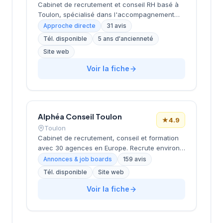
Cabinet de recrutement et conseil RH basé à
Toulon, spécialisé dans l'accompagnement
des entreprises de la région Var. Offre des
Approche directe
31 avis
services de recrutement, stratégie RH,
Tél. disponible
5 ans d'ancienneté
développement des compétences, gestion de
Site web
projets et services administratifs. Fort d'un
vivier de 4700 candidats et d'une expertise
Voir la fiche
particulière dans les secteurs agricole,
horticole et viticole. Note Google 4.7/5.
Alphéa Conseil Toulon
★
4.9
Toulon
Cabinet de recrutement, conseil et formation
avec 30 agences en Europe. Recrute environ
3 000 candidats par an avec un délai moyen
Annonces & job boards
159 avis
de 28 jours. Taux de satisfaction client de
Tél. disponible
Site web
93%. Présent notamment en France
métropolitaine (Toulon, Amiens, Bordeaux,
Voir la fiche
Brest, etc.). Spécialisé dans le recrutement
opérationnel (ouvriers agricoles, tractoristes,
commis de cuisine, conducteurs de travaux).