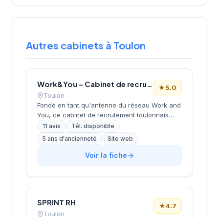
Autres cabinets à Toulon
Work&You – Cabinet de recrutement Toulon
★
5.0
Toulon
Fondé en tant qu'antenne du réseau Work and
You, ce cabinet de recrutement toulonnais
développe ses activités sous la direction de
11 avis
Tél. disponible
REAUD. La structure propose ses services de
5 ans d'ancienneté
Site web
recrutement et de conseil RH aux entreprises
du Var et de la région PACA. L'agence
Voir la fiche
bénéficie de l'expertise et des outils du réseau
national Work and You pour accompagner ses
clients locaux. Avec une note Google
maximale de 5 étoiles sur 11 avis, le cabinet
SPRINT RH
confirme la qualité de son approche
★
4.7
relationnelle.
Toulon