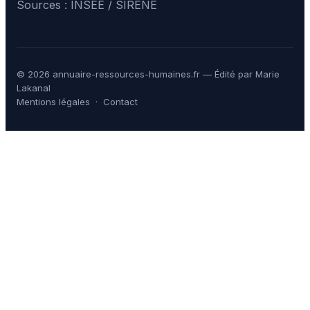
Sources : INSEE / SIRENE
© 2026 annuaire-ressources-humaines.fr — Édité par Marie
Lakanal
Mentions légales
·
Contact