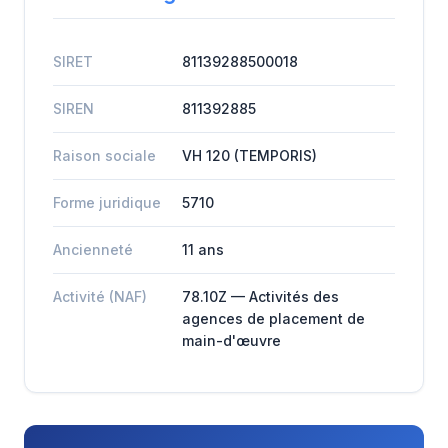
SIRET
81139288500018
SIREN
811392885
Raison sociale
VH 120 (TEMPORIS)
Forme juridique
5710
Ancienneté
11 ans
Activité (NAF)
78.10Z — Activités des
agences de placement de
main-d'œuvre